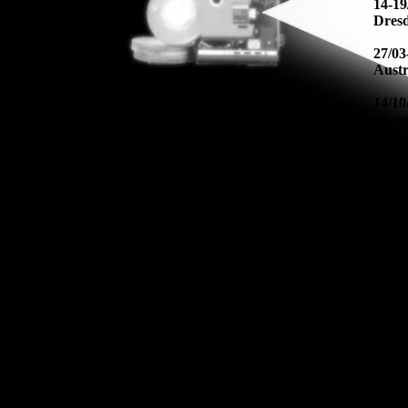
14-19
Dres
27/03
Austr
14/10
Vienn